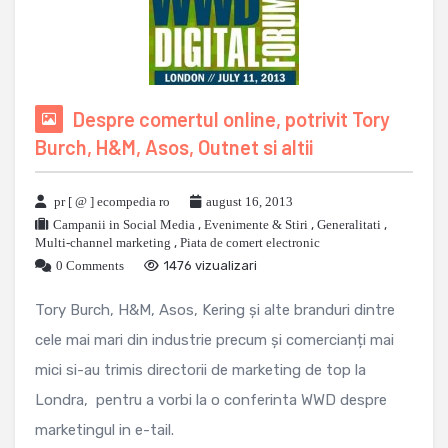
Despre comertul online, potrivit Tory
Burch, H&M, Asos, Outnet si altii
pr [ @ ] ecompedia ro
august 16, 2013
Campanii in Social Media
,
Evenimente & Stiri
,
Generalitati
,
Multi-channel marketing
,
Piata de comert electronic
0 Comments
1476 vizualizari
Tory Burch, H&M, Asos, Kering și alte branduri dintre
cele mai mari din industrie precum și comercianți mai
mici si-au trimis directorii de marketing de top la
Londra, pentru a vorbi la o conferinta WWD despre
marketingul in e-tail.