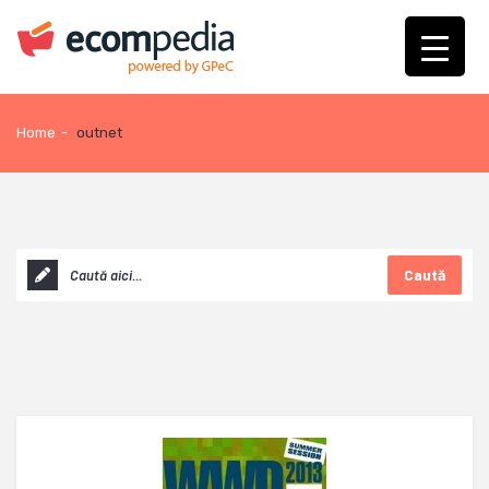
Home
-
outnet
Caută