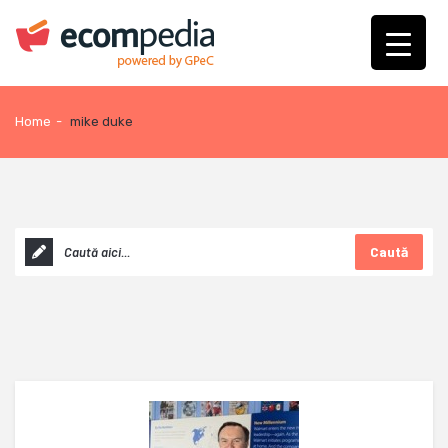
Home
-
mike duke
Caută