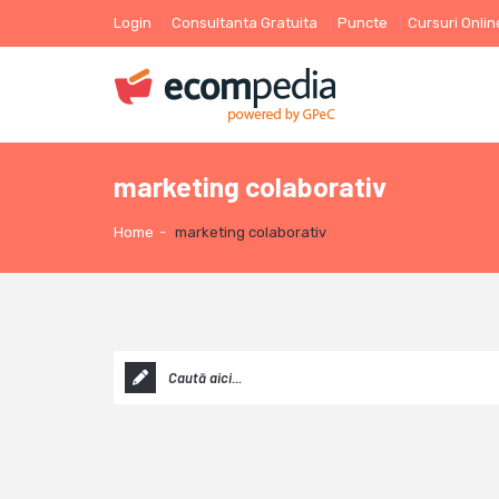
Login
Consultanta Gratuita
Puncte
Cursuri Onlin
marketing colaborativ
Home
-
marketing colaborativ