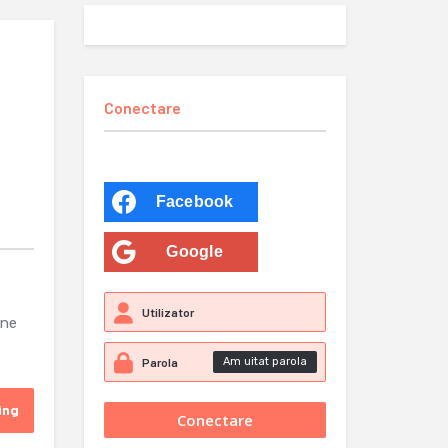
Conectare
Facebook
Google
ine
Am uitat parola
ing