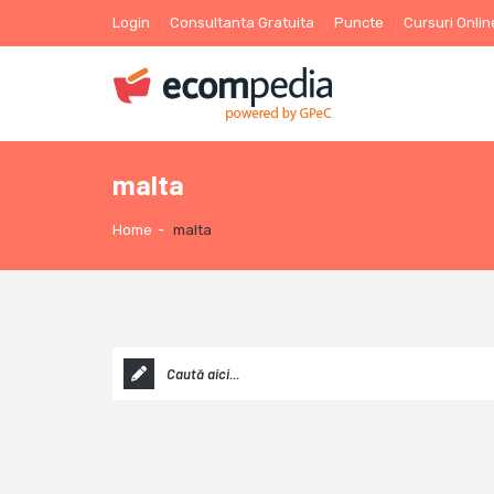
Login
Consultanta Gratuita
Puncte
Cursuri Onlin
malta
Home
-
malta