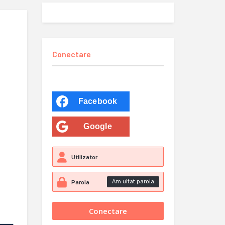
Conectare
Facebook
Google
Am uitat parola