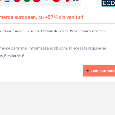
erce european, cu +57% din venituri
je magazin online
,
Business
,
Evenimente & Stiri
,
Piata de comert electronic
merce germana, informeaza ecdb.com. In aceasta regiune se
,5 miliarde €. ...
Continue read