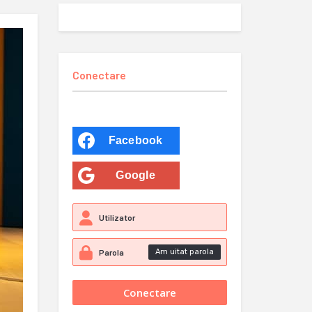
Conectare
Facebook
Google
Am uitat parola