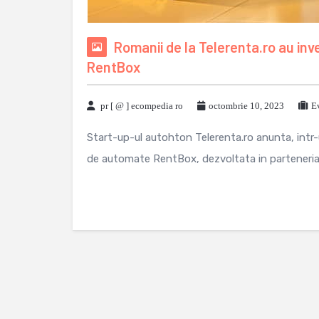
Romanii de la Telerenta.ro au inv
RentBox
pr [ @ ] ecompedia ro
octombrie 10, 2023
E
Start-up-ul autohton Telerenta.ro anunta, intr-
de automate RentBox, dezvoltata in parteneriat 