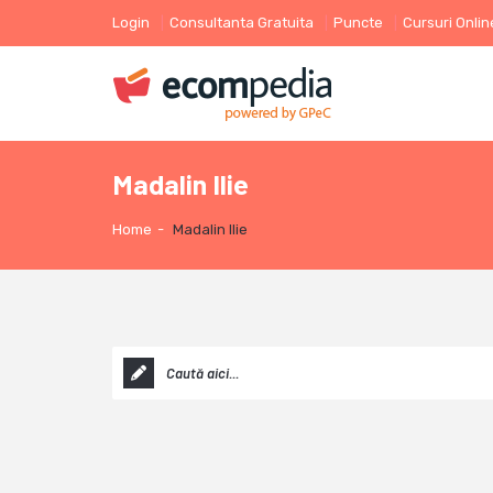
Login
Consultanta Gratuita
Puncte
Cursuri Onlin
Madalin Ilie
Home
-
Madalin Ilie