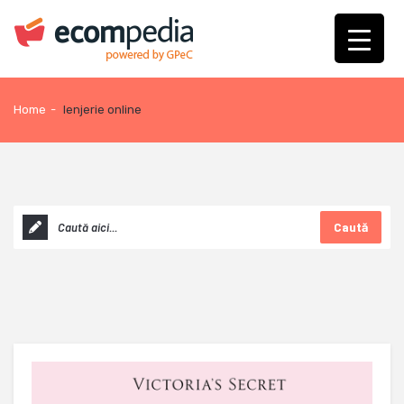
Home
-
lenjerie online
Caută