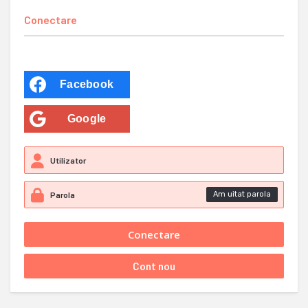
Conectare
Facebook
Google
Am uitat parola