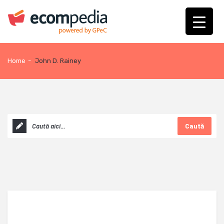
Home
-
John D. Rainey
Caută