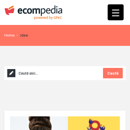
Home
-
idee
Caută