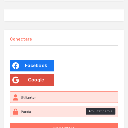
Conectare
Facebook
Google
Am uitat parola