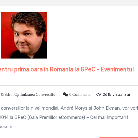
entru prima oara in Romania la GPeC – Evenimentul
& Stiri
,
Optimizarea Conversiilor
0 Comments
2615 vizualizari
a conversiilor la nivel mondial, André Morys si John Ekman, vor vor
2014 la GPeC (Gala Premiilor eCommerce) – Cel mai Important
se in ...