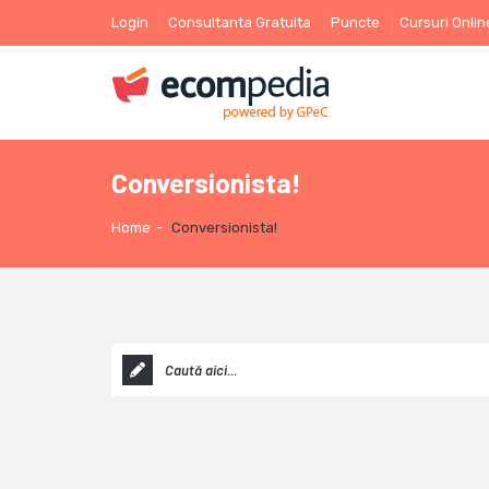
Login
Consultanta Gratuita
Puncte
Cursuri Onlin
Conversionista!
Home
-
Conversionista!