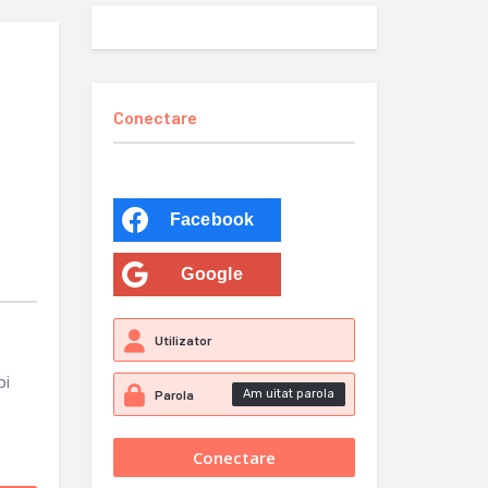
Conectare
Facebook
Google
bi
Am uitat parola