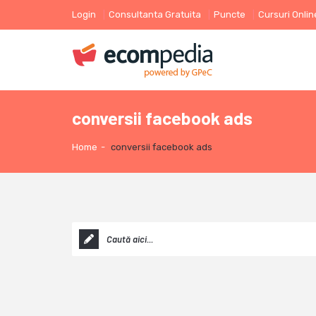
Login
Consultanta Gratuita
Puncte
Cursuri Onlin
conversii facebook ads
Home
-
conversii facebook ads