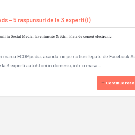
– 5 raspunsuri de la 3 experti (I)
nii in Social Media
,
Evenimente & Stiri
,
Piata de comert electronic
ri marca ECOMpedia, axandu-ne pe notiuni legate de Facebook A
a 3 experti autohtoni in domeniu, intr-o masa ...
Continue read