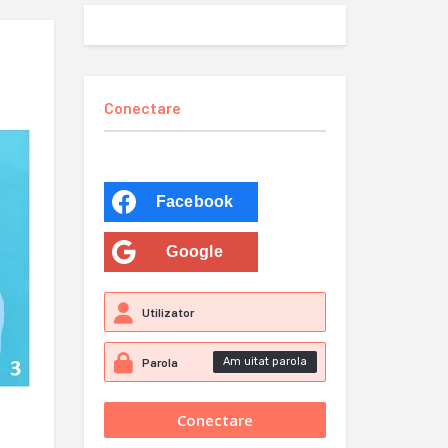
Conectare
Facebook
Google
Am uitat parola