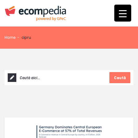
Home
-
cipru
Caută