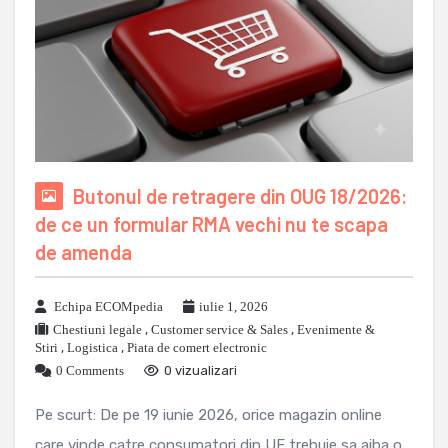
Butonul de retragere din OUG 18/2026:
de ce un formular RMA vechi nu te scapa
de amenda
Echipa ECOMpedia
iulie 1, 2026
Chestiuni legale
,
Customer service & Sales
,
Evenimente &
Stiri
,
Logistica
,
Piata de comert electronic
0 Comments
0 vizualizari
Pe scurt: De pe 19 iunie 2026, orice magazin online
care vinde catre consumatori din UE trebuie sa aiba o