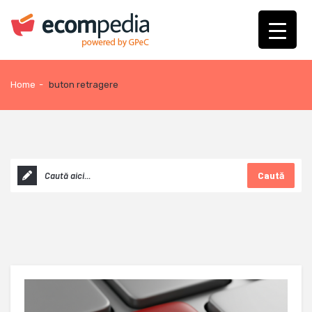
Home
-
buton retragere
Caută