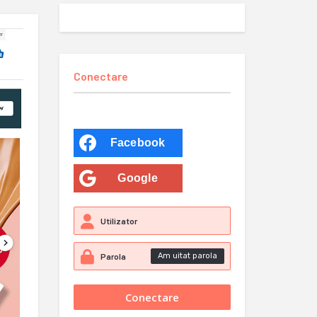
Conectare
Facebook
Google
Am uitat parola