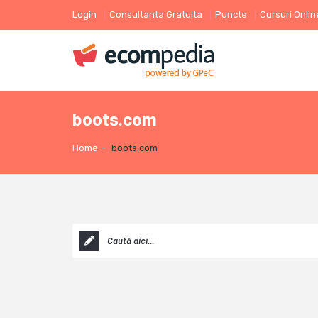
Login
Consultanta Gratuita
Puncte
Cursuri Onlin
boots.com
Home
-
boots.com