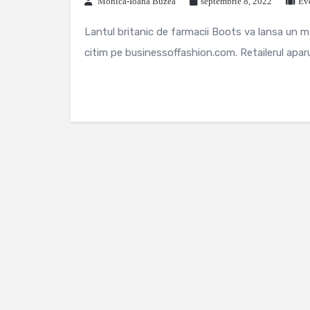
Monica-Ioana Buzea
septembrie 8, 2022
Ev
Lantul britanic de farmacii Boots va lansa un m
citim pe businessoffashion.com. Retailerul aparu