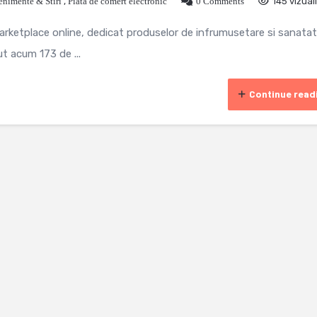
enimente & Stiri
,
Piata de comert electronic
0 Comments
145 vizual
arketplace online, dedicat produselor de infrumusetare si sanatat
t acum 173 de ...
Continue read