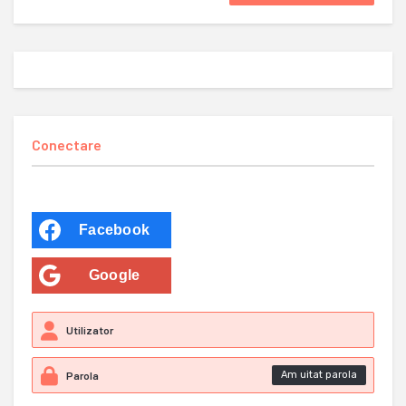
Conectare
Facebook
Google
Am uitat parola