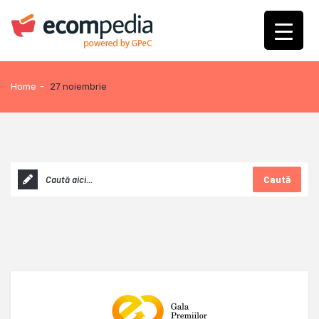
Home
-
27 noiembrie
Caută