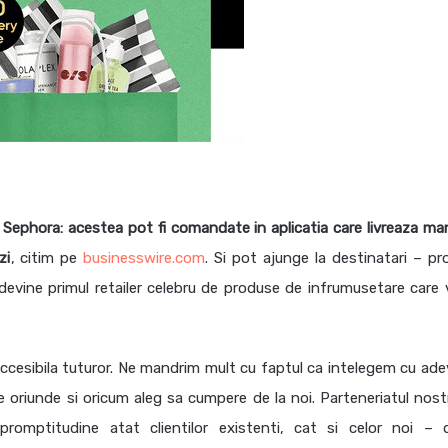
Sephora: acestea pot fi comandate in aplicatia care livreaza ma
zi
, citim pe
businesswire.com
. Si pot ajunge la destinatari – pr
evine primul retailer celebru de produse de infrumusetare care 
accesibila tuturor. Ne mandrim mult cu faptul ca intelegem cu ade
ce oriunde si oricum aleg sa cumpere de la noi. Parteneriatul nost
romptitudine atat clientilor existenti, cat si celor noi – 