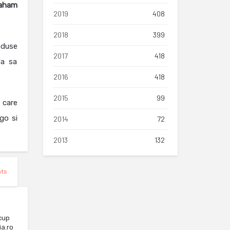
raham
2019
408
2018
399
oduse
2017
418
da sa
2016
418
2015
99
 care
go si
2014
72
2013
132
ats
cup
ia.ro