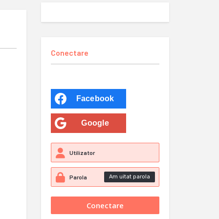
Conectare
Facebook
Google
Am uitat parola