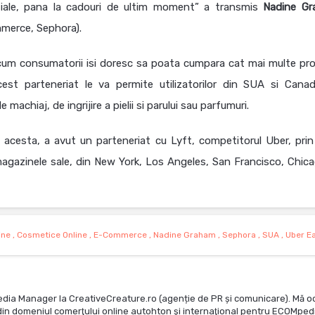
tiale, pana la cadouri de ultim moment” a transmis
Nadine G
mmerce, Sephora).
 acum consumatorii isi doresc sa poata cumpara cat mai multe pr
 acest parteneriat le va permite utilizatorilor din SUA si Cana
machiaj, de ingrijire a pielii si parului sau parfumuri.
acesta, a avut un parteneriat cu Lyft, competitorul Uber, prin
agazinele sale, din New York, Los Angeles, San Francisco, Chica
ine
,
Cosmetice Online
,
E-Commerce
,
Nadine Graham
,
Sephora
,
SUA
,
Uber E
edia Manager la CreativeCreature.ro (agenție de PR și comunicare). Mă o
te din domeniul comerţului online autohton şi internaţional pentru ECOMped