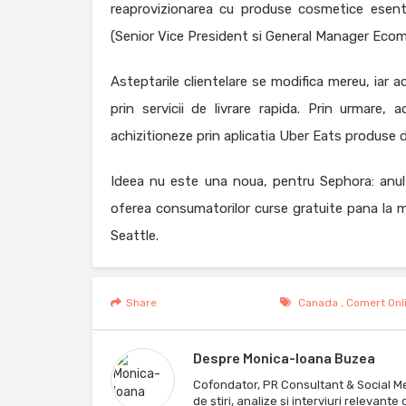
reaprovizionarea cu produse cosmetice esen
(Senior Vice President si General Manager Eco
Asteptarile clientelare se modifica mereu, iar
prin servicii de livrare rapida. Prin urmare,
achizitioneze prin aplicatia Uber Eats produse de 
Ideea nu este una noua, pentru Sephora: anul 
oferea consumatorilor curse gratuite pana la m
Seattle.
Share
Canada
,
Comert Onl
Despre
Monica-Ioana Buzea
Cofondator, PR Consultant & Social M
de ştiri, analize și interviuri relevan