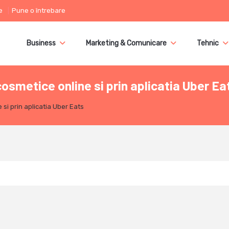
e
Pune o întrebare
Business
Marketing & Comunicare
Tehnic
smetice online si prin aplicatia Uber Ea
si prin aplicatia Uber Eats