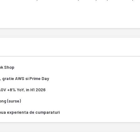
Tok Shop
, gratie AWS si Prime Day
 AOV +8% YoY, in H1 2026
Kong (surse)
oua experienta de cumparaturi