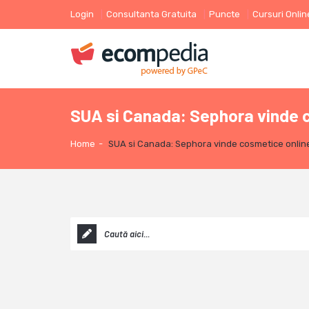
Login
Consultanta Gratuita
Puncte
Cursuri Onlin
SUA si Canada: Sephora vinde co
Home
-
SUA si Canada: Sephora vinde cosmetice online 