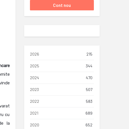
2026
215
ncare
2025
344
omite
2024
470
vinde
2023
507
2022
583
varat
2021
689
ru cu
de la
2020
652