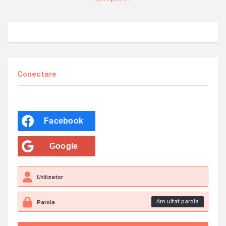
Conectare
Facebook
Google
Am uitat parola