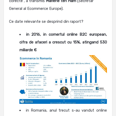
corecte”, a transmis
Marlene ten Ham
(Secretar
General al Ecommerce Europe).
Ce date relevante se desprind din raport?
in 2016, i
n comertul online B2C european,
cifra de afaceri a crescut cu
15%, atingand 530
miliarde €
in Romania, anul trecut s-au vandut online