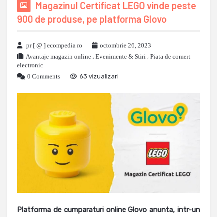
Magazinul Certificat LEGO vinde peste
900 de produse, pe platforma Glovo
pr [ @ ] ecompedia ro
octombrie 26, 2023
Avantaje magazin online
,
Evenimente & Stiri
,
Piata de comert
electronic
0 Comments
63 vizualizari
Platforma de cumparaturi online Glovo anunta, intr-un