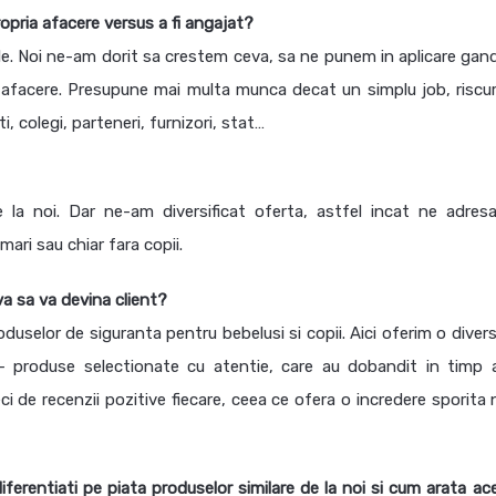
opria afacere versus a fi angajat?
le. Noi ne-am dorit sa crestem ceva, sa ne punem in aplicare gandu
 afacere. Presupune mai multa munca decat un simplu job, riscur
, colegi, parteneri, furnizori, stat…
de la noi. Dar ne-am diversificat oferta, astfel incat ne adres
i mari sau chiar fara copii.
eva sa va devina client?
uselor de siguranta pentru bebelusi si copii. Aici oferim o divers
produse selectionate cu atentie, care au dobandit in timp a
i de recenzii pozitive fiecare, ceea ce ofera o incredere sporita n
ferentiati pe piata produselor similare de la noi si cum arata ac