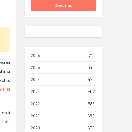
2026
213
sorii
2025
344
lti si
2024
470
schis
re si
2023
507
2022
583
 poti
2021
689
el de
2020
652