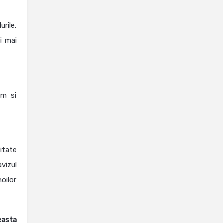
rile.
i mai
am si
itate
vizul
oilor
easta