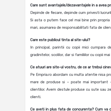
Care sunt avantajele/dezavantajele in a avea pr
Depinde de fiecare, depinde cum privesti lucruri
Si asta o putem face cel mai bine prin propria
mari, asumarea de responsabilitati fata de clienti
Care este publicul tinta al site-ului?
In principal, parintii cu copii mici cumpara 
gradinitelor, scolilor, dar si familiilor cu copii ma
Ce atuuri are site-ul vostru, de ce ar trebui cin
Pe Empria.ro abordam cu multa atentie nisa prod
mare de produse si – poate mai important – 
clientilor. Avem destule produse cu sute sau zec
clienti.
Ce aveti in plus fata de concurenta? Cum va di