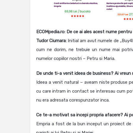
ECOMpedia.ro:
De ce ai ales acest nume pentru
Tudor Ciumara:
Initial am avut numele de „Buy4
cum ne dorim, ne trebuie un nume mai potrivi
numelor copiilor nostri – Petru si Maria.
De unde ti-a venit ideea de business? Ai vreun
Ideea a venit natural – aveam niste produse pe
cu care intram in contact se interesau cum pot 
nu era adresata corespunzator inca.
Ce te-a motivat sa incepi propria afacere? Ai p
Empria a fost de la bun inceput un proiect de 
parinti ai lui Petru si ai Mariei.