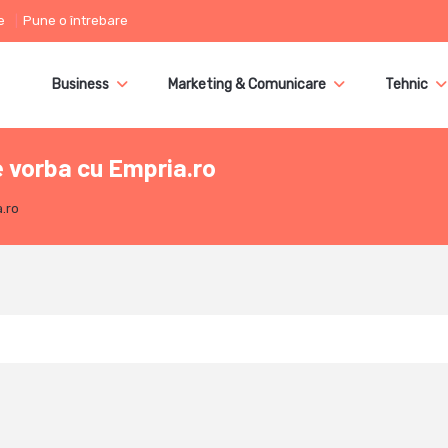
e
Pune o întrebare
Business
Marketing & Comunicare
Tehnic
 vorba cu Empria.ro
.ro