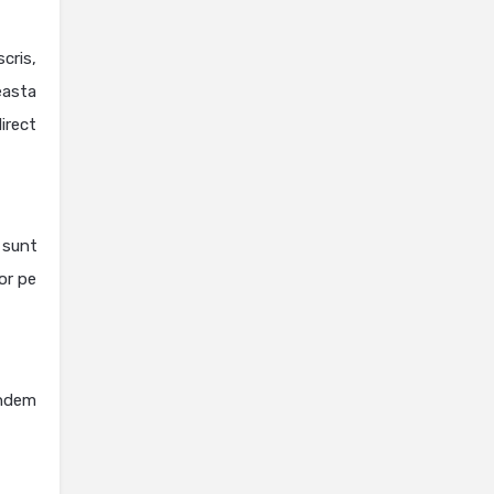
scris,
easta
irect
 sunt
or pe
indem