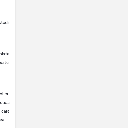
tudii
niste
editul
oi nu
ioada
i care
mea…