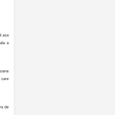
l asa
ala a
soane
, care
ra de