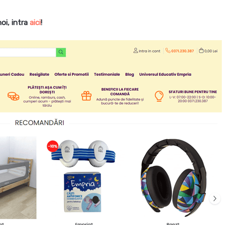
noi, intra
aici
!