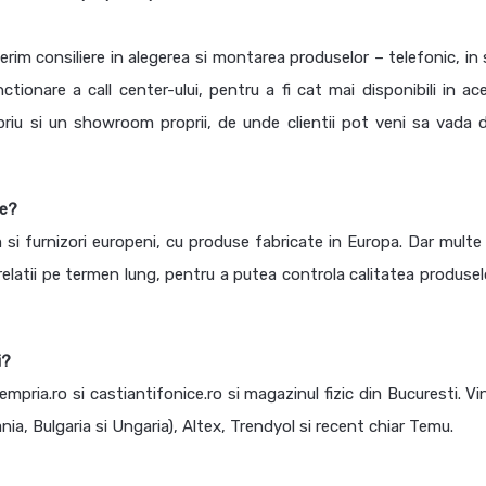
erim consiliere in alegerea si montarea produselor – telefonic, in 
onare a call center-ului, pentru a fi cat mai disponibili in ac
opriu si un showroom proprii, de unde clientii pot veni sa vada d
te?
si furnizori europeni, cu produse fabricate in Europa. Dar multe
relatii pe termen lung, pentru a putea controla calitatea produsel
i?
mpria.ro si castiantifonice.ro si magazinul fizic din Bucuresti. V
ia, Bulgaria si Ungaria), Altex, Trendyol si recent chiar Temu.