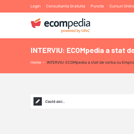
Login
Consultanta Gratuita
Puncte
Cursuri Onlin
INTERVIU: ECOMpedia a stat de
Home
-
INTERVIU: ECOMpedia a stat de vorba cu Empria