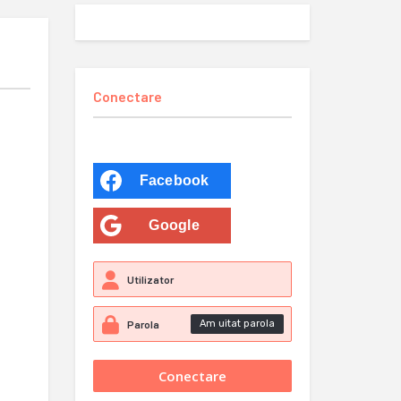
Conectare
Facebook
Google
Am uitat parola