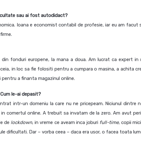
acultate sau ai fost autodidact?
nomica. Ioana e economist contabil de profesie, iar eu am facut s
firme.
din fonduri europene, la mana a doua. Am lucrat ca expert in 
ceia, in loc sa fie folositi pentru a cumpara o masina, a achita cr
i pentru a finanta magazinul online.
? Cum le-ai depasit?
 intrat intr-un domeniu la care nu ne pricepeam. Niciunul dintre n
i in comertul online. A trebuit sa invatam de la zero. Am avut per
le de
lockdown
, in vreme ce aveam inca joburi
full-time
, copii mic
le dificultati. Dar – vorba ceea – daca era usor, o facea toata lu