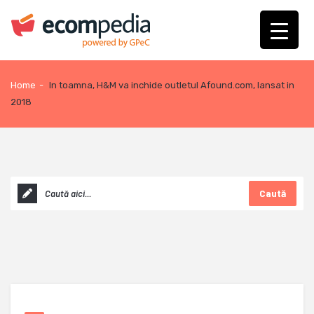
Home
-
In toamna, H&M va inchide outletul Afound.com, lansat in
2018
Caută