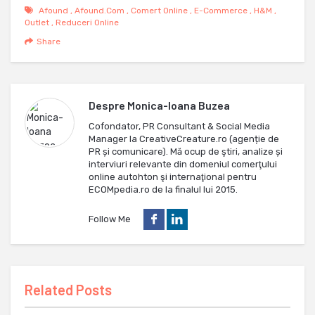
Afound
,
Afound.com
,
Comert Online
,
E-Commerce
,
H&m
,
Outlet
,
Reduceri Online
Share
Despre
Monica-Ioana Buzea
Cofondator, PR Consultant & Social Media
Manager la CreativeCreature.ro (agenție de
PR și comunicare). Mă ocup de ştiri, analize și
interviuri relevante din domeniul comerţului
online autohton şi internaţional pentru
ECOMpedia.ro de la finalul lui 2015.
Follow Me
Related Posts