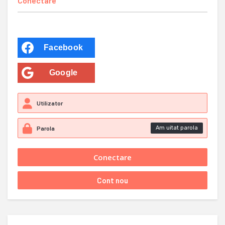
Conectare
Facebook
Google
Am uitat parola