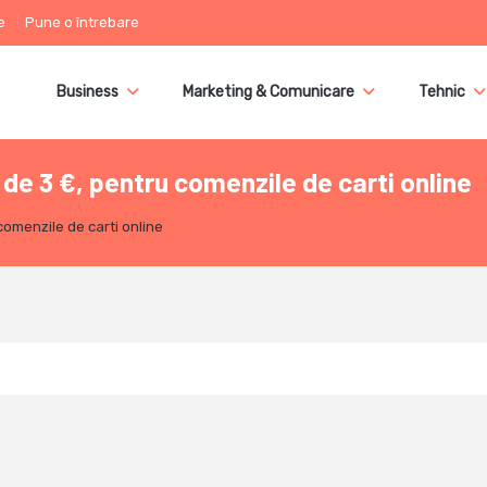
e
Pune o întrebare
Business
Marketing & Comunicare
Tehnic
 de 3 €, pentru comenzile de carti online
comenzile de carti online