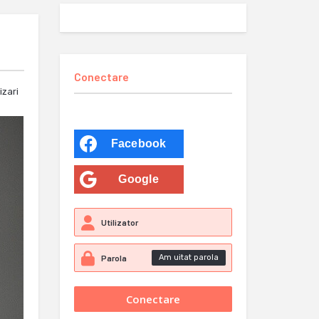
Conectare
izari
Facebook
Google
Am uitat parola