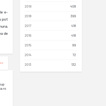
2019
408
le e-
2018
399
nu pot
2017
418
omuna.
ea de
2016
418
2015
99
2014
72
erc
2013
132
cup
ia.ro