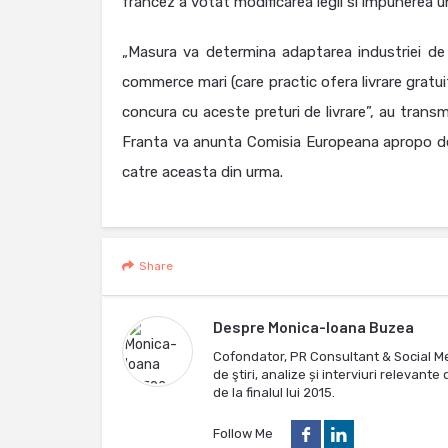
francez a votat modificarea legii si impunerea un
„Masura va determina adaptarea industriei de ca
commerce mari (care practic ofera livrare gratuit
concura cu aceste preturi de livrare”, au transm
Franta va anunta Comisia Europeana apropo de t
catre aceasta din urma.
Share
Despre
Monica-Ioana Buzea
Cofondator, PR Consultant & Social M
de ştiri, analize și interviuri relevan
de la finalul lui 2015.
Follow Me