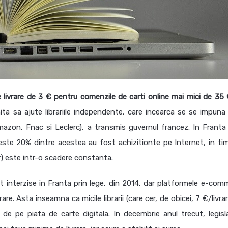
livrare de 3 € pentru comenzile de carti online mai mici de 35 
a sa ajute librariile independente, care incearca se se impuna
zon, Fnac si Leclerc), a transmis guvernul francez. In Franta
este 20% dintre acestea au fost achizitionte pe Internet, in ti
r) este intr-o scadere constanta.
nt interzise in Franta prin lege, din 2014, dar platformele e-com
re. Asta inseamna ca micile librarii (care cer, de obicei, 7 €/livra
de pe piata de carte digitala. In decembrie anul trecut, legisla