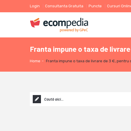
Login
Consultanta Gratuita
Puncte
Cursuri Onlin
Franta impune o taxa de livrare
Home
-
Franta impune o taxa de livrare de 3 €, pentru 