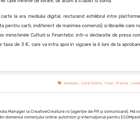
ei taxe minime de livrare, iar acum a stabilit si suma.
rte la era mediului digital, resturand echilibrul intre platforme
a pentru carti, indiferent de marimea comenzii) si librariile care 
is ministerele Culturii si Finantelor, intr-o declaratie de presa c
axa de 3 €, care va intra apoi in vigoare la 6 luni de la aprobar
Amazon
,
Carti Online
,
Fnac
,
Franta
,
Lecl
edia Manager la CreativeCreature.ro (agenție de PR și comunicare). Mă o
te din domeniul comerţului online autohton şi internaţional pentru ECOMped