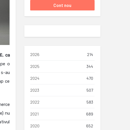
2026
214
€, ca
 pe o
2025
344
 s-au
2024
470
mp ce
2023
507
2022
583
merce
re) nu
2021
689
tivul
2020
652