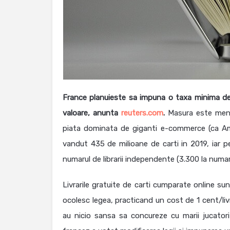
France planuieste sa impuna o taxa minima de 
valoare, anunta
reuters.com
.
Masura este menit
piata dominata de giganti e-commerce (ca Ama
vandut 435 de milioane de carti in 2019, iar p
numarul de librarii independente (3.300 la numa
Livrarile gratuite de carti cumparate online su
ocolesc legea, practicand un cost de 1 cent/livra
au nicio sansa sa concureze cu marii jucatori 