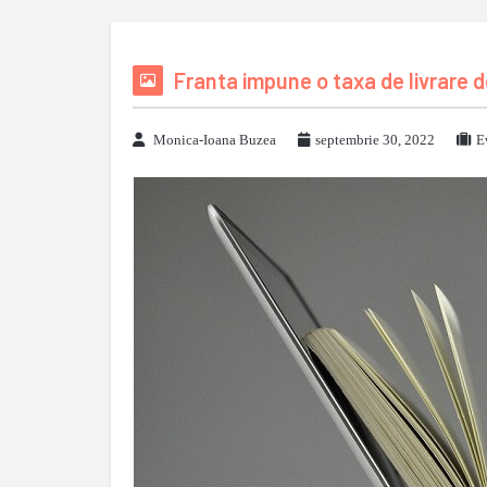
Franta impune o taxa de livrare d
Monica-Ioana Buzea
septembrie 30, 2022
E