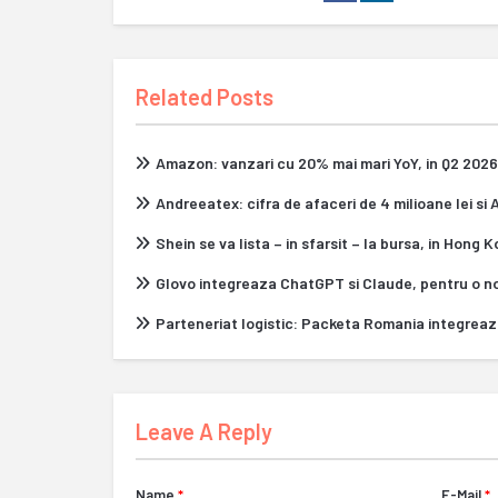
Related Posts
Amazon: vanzari cu 20% mai mari YoY, in Q2 2026
Andreeatex: cifra de afaceri de 4 milioane lei si
Shein se va lista – in sfarsit – la bursa, in Hong 
Glovo integreaza ChatGPT si Claude, pentru o n
Parteneriat logistic: Packeta Romania integrea
Leave A Reply
Name
*
E-Mail
*