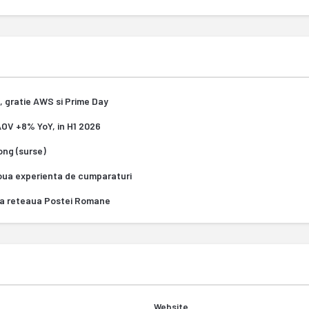
, gratie AWS si Prime Day
 AOV +8% YoY, in H1 2026
Kong (surse)
oua experienta de cumparaturi
za reteaua Postei Romane
Website