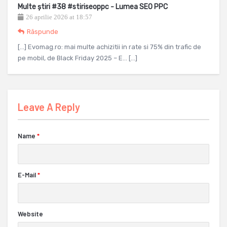
Multe știri #38 #stiriseoppc - Lumea SEO PPC
26 aprilie 2026 at 18:57
Răspunde
[…] Evomag.ro: mai multe achizitii in rate si 75% din trafic de
pe mobil, de Black Friday 2025 – E… […]
Leave A Reply
Name
*
E-Mail
*
Website