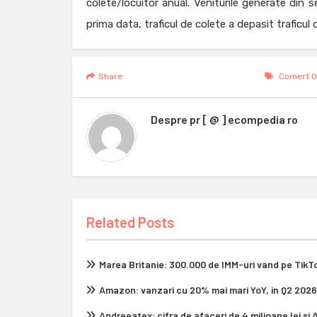
colete/locuitor anual. Veniturile generate din s
prima data, traficul de colete a depasit trafi
Share
Comert O
Despre
pr [ @ ] ecompedia ro
Related Posts
Marea Britanie: 300.000 de IMM-uri vand pe Tik
Amazon: vanzari cu 20% mai mari YoY, in Q2 2026
Andreeatex: cifra de afaceri de 4 milioane lei si