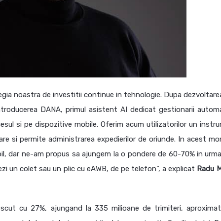
egia noastra de investitii continue in tehnologie. Dupa dezvoltarea
 introducerea DANA, primul asistent AI dedicat gestionarii autom
accesul si pe dispozitive mobile. Oferim acum utilizatorilor un inst
sare si permite administrarea expedierilor de oriunde. In acest m
l, dar ne-am propus sa ajungem la o pondere de 60-70% in urma
i un colet sau un plic cu eAWB, de pe telefon”, a explicat
Radu
M
escut cu 27%, ajungand la 335 milioane de trimiteri, aproximat