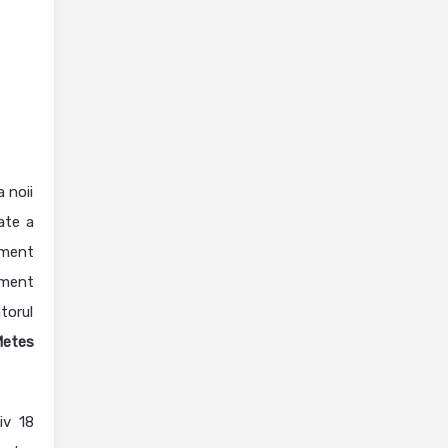
 noii
ate a
rument
oment
torul
etes
iv 18