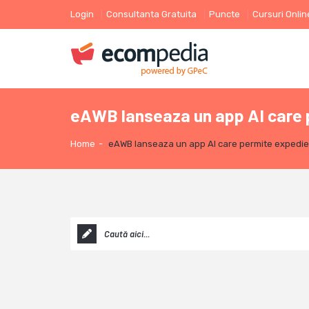
Login
Consultanta Gratuita
Puncte
Cursuri Onlin
eAWB lanseaza un app AI care p
Home
-
eAWB lanseaza un app AI care permite expedier