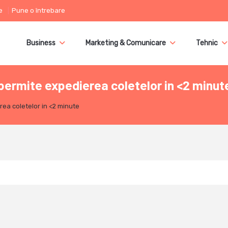
e
Pune o întrebare
Business
Marketing & Comunicare
Tehnic
ermite expedierea coletelor in <2 minut
ea coletelor in <2 minute