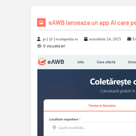
eAWB lanseaza un app AI care pe
pr [ @ ] ecompedia ro
noiembrie 24, 2025
E
0 vizualizari