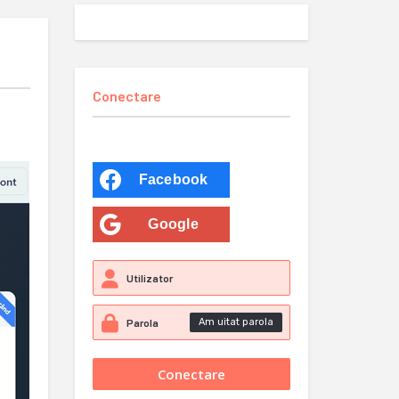
Conectare
Facebook
Google
Am uitat parola