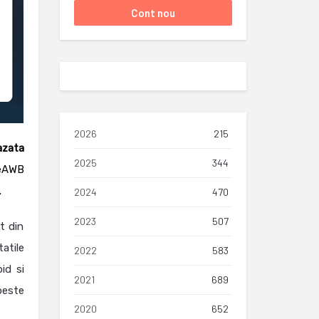
2026
215
azata
2025
344
eAWB
.
2024
470
2023
507
t din
tatile
2022
583
id si
2021
689
 peste
2020
652