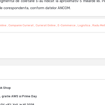
egmentul de coletarie s-au ridicat la aproximativ 5 miliarde lei. P
cul de corespondenta, conform datelor ANCOM.
nline
,
Companie Curierat
,
Curierat Online
,
E-Commerce
,
Logistica
,
Radu Met
Tok Shop
, gratie AWS si Prime Day
 AOV +8% YoY, in H1 2026