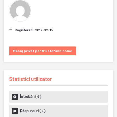
Registered :
2017-02-15
Mesaj privat pentru stefannicolae
Statistici utilizator
Întrebări
(
)
0
Răspunsuri
(
)
2