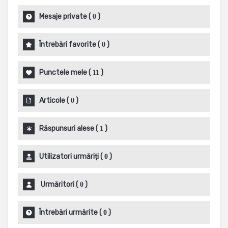
Mesaje private
(
)
0
Întrebări favorite
(
)
0
Punctele mele
(
)
11
Articole
(
)
0
Răspunsuri alese
(
)
1
Utilizatori urmăriți
(
)
0
Urmăritori
(
)
0
Întrebări urmărite
(
)
0