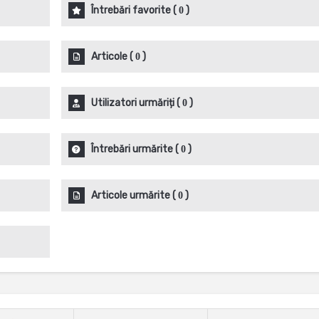
Întrebări favorite
(
)
0
Articole
(
)
0
Utilizatori urmăriți
(
)
0
Întrebări urmărite
(
)
0
Articole urmărite
(
)
0