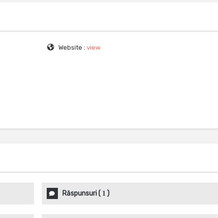
Website :
view
Răspunsuri
(
)
1