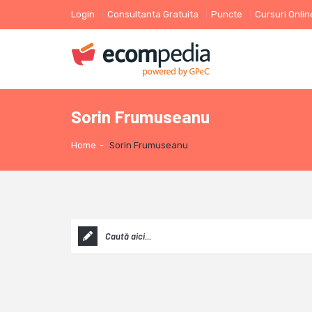
Login
Consultanta Gratuita
Puncte
Cursuri Onlin
Sorin Frumuseanu
Home
-
Sorin Frumuseanu