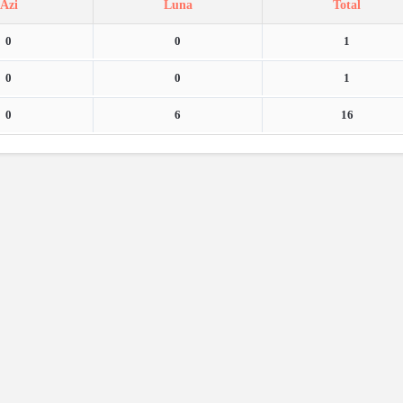
Azi
Luna
Total
0
0
1
0
0
1
0
6
16