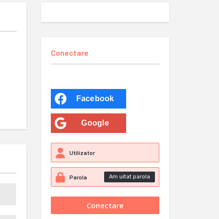
Conectare
Facebook
Google
Am uitat parola