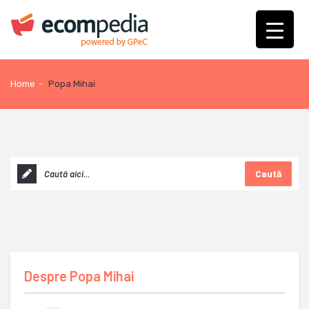
Home
-
Popa Mihai
Caută
Despre
Popa Mihai