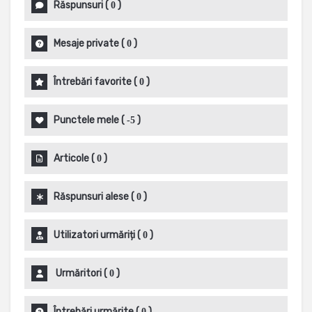
Răspunsuri
(
)
0
Mesaje private
(
)
0
Întrebări favorite
(
)
0
Punctele mele
(
)
-5
Articole
(
)
0
Răspunsuri alese
(
)
0
Utilizatori urmăriți
(
)
0
Urmăritori
(
)
0
Întrebări urmărite
(
)
0