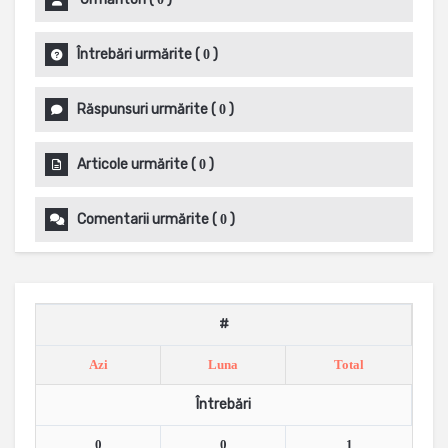
Întrebări urmărite
(
)
0
Răspunsuri urmărite
(
)
0
Articole urmărite
(
)
0
Comentarii urmărite
(
)
0
#
Azi
Luna
Total
Întrebări
0
0
1