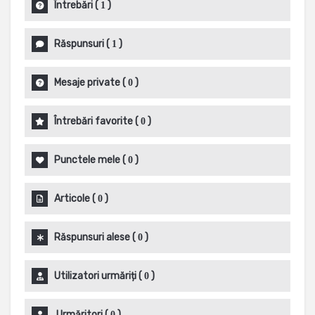
Întrebări
(
)
1
Răspunsuri
(
)
1
Mesaje private
(
)
0
Întrebări favorite
(
)
0
Punctele mele
(
)
0
Articole
(
)
0
Răspunsuri alese
(
)
0
Utilizatori urmăriți
(
)
0
Urmăritori
(
)
0