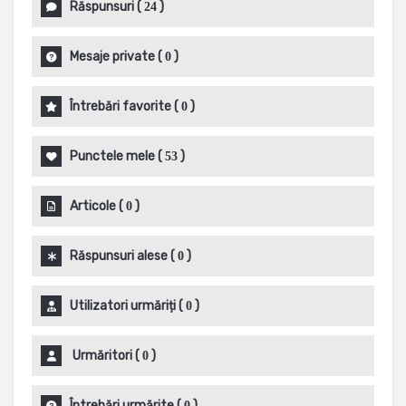
Răspunsuri
(
)
24
Mesaje private
(
)
0
Întrebări favorite
(
)
0
Punctele mele
(
)
53
Articole
(
)
0
Răspunsuri alese
(
)
0
Utilizatori urmăriți
(
)
0
Urmăritori
(
)
0
Întrebări urmărite
(
)
0