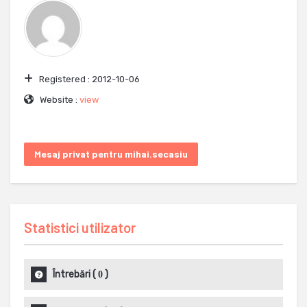
Registered :
2012-10-06
Website :
view
Mesaj privat pentru mihai.secasiu
Statistici utilizator
Întrebări
(
)
0