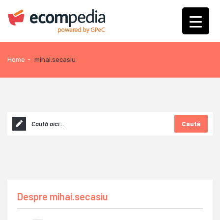
Home
-
mihai.secasiu
Caută
Despre
mihai.secasiu