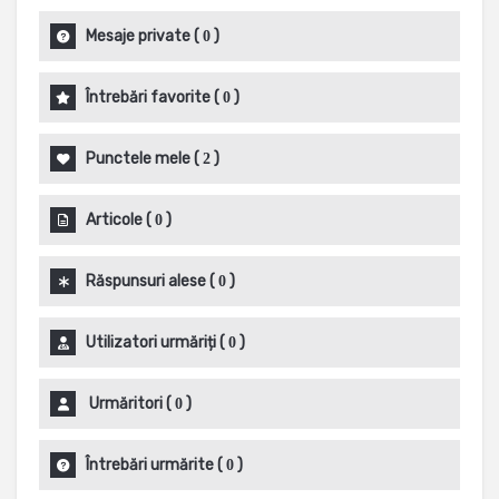
Mesaje private
(
)
0
Întrebări favorite
(
)
0
Punctele mele
(
)
2
Articole
(
)
0
Răspunsuri alese
(
)
0
Utilizatori urmăriți
(
)
0
Urmăritori
(
)
0
Întrebări urmărite
(
)
0