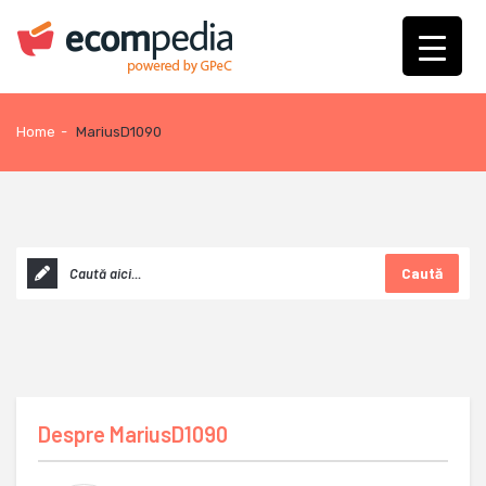
Home
-
MariusD1090
Caută
Despre
MariusD1090