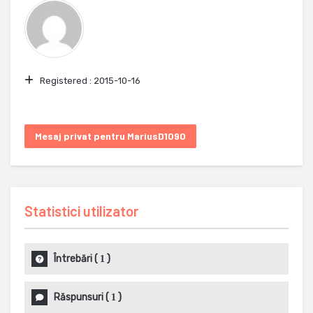
Registered :
2015-10-16
Mesaj privat pentru MariusD1090
Statistici utilizator
Întrebări
(
)
1
Răspunsuri
(
)
1