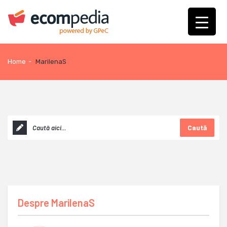
Home
-
MarilenaS
Caută
Despre
MarilenaS