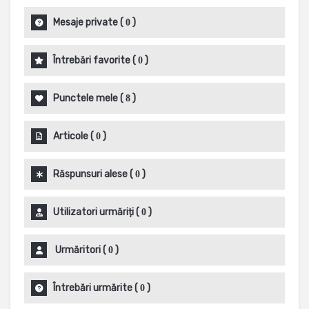
Mesaje private
(
)
0
Întrebări favorite
(
)
0
Punctele mele
(
)
8
Articole
(
)
0
Răspunsuri alese
(
)
0
Utilizatori urmăriți
(
)
0
Urmăritori
(
)
0
Întrebări urmărite
(
)
0