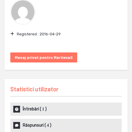
Registered :
2016-04-29
Mesaj privat pentru MarilenaS
Statistici utilizator
Întrebări
(
)
1
Răspunsuri
(
)
4