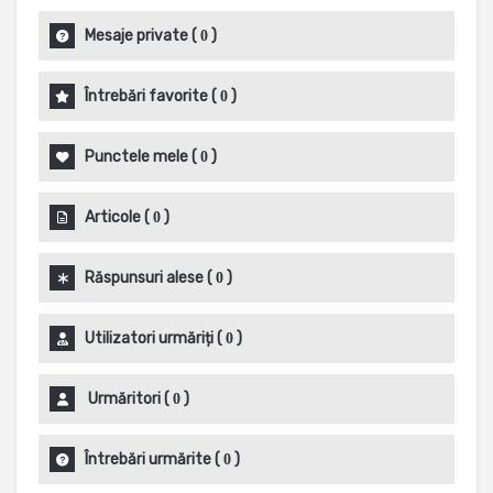
Mesaje private
(
)
0
Întrebări favorite
(
)
0
Punctele mele
(
)
0
Articole
(
)
0
Răspunsuri alese
(
)
0
Utilizatori urmăriți
(
)
0
Urmăritori
(
)
0
Întrebări urmărite
(
)
0