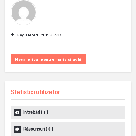
Registered :
2015-07-17
Mesaj privat pentru maria silaghi
Statistici utilizator
Întrebări
(
)
1
Răspunsuri
(
)
0