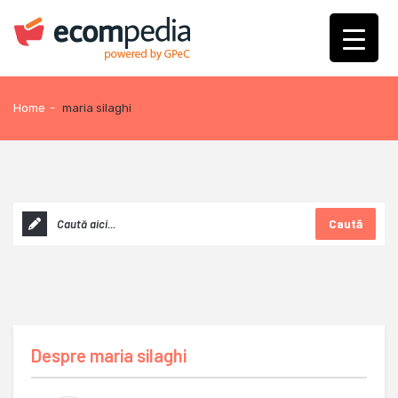
Home
-
maria silaghi
Caută
Despre
maria silaghi