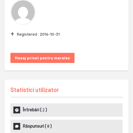
Registered :
2016-10-31
Mesaj privat pentru maralex
Statistici utilizator
Întrebări
(
)
2
Răspunsuri
(
)
0