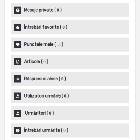
Mesaje private
(
)
0
Întrebări favorite
(
)
0
Punctele mele
(
)
-5
Articole
(
)
0
Răspunsuri alese
(
)
0
Utilizatori urmăriți
(
)
0
Urmăritori
(
)
0
Întrebări urmărite
(
)
0