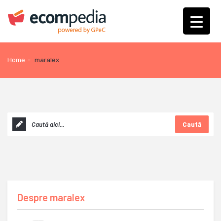
Home
-
maralex
Caută
Despre
maralex