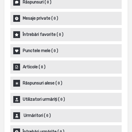
Răspunsuri
(
)
0
Mesaje private
(
)
0
Întrebări favorite
(
)
0
Punctele mele
(
)
0
Articole
(
)
0
Răspunsuri alese
(
)
0
Utilizatori urmăriți
(
)
0
Urmăritori
(
)
0
Întrebări urmărite
(
)
0