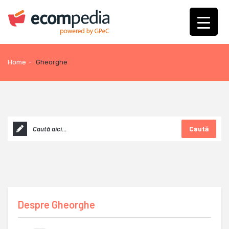
Home
-
Gheorghe
Caută
Despre
Gheorghe