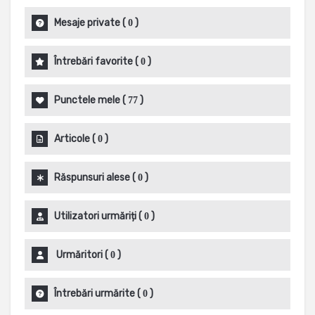
Mesaje private
(
)
0
Întrebări favorite
(
)
0
Punctele mele
(
)
77
Articole
(
)
0
Răspunsuri alese
(
)
0
Utilizatori urmăriți
(
)
0
Urmăritori
(
)
0
Întrebări urmărite
(
)
0