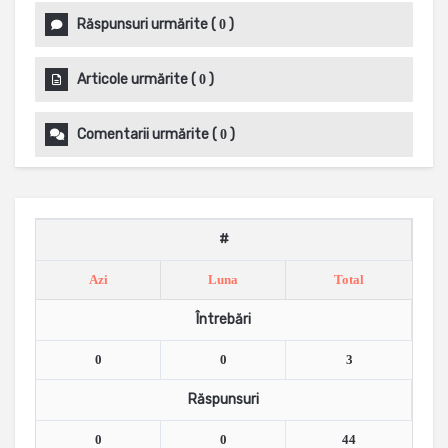
Răspunsuri urmărite
(
)
0
Articole urmărite
(
)
0
Comentarii urmărite
(
)
0
#
Azi
Luna
Total
Întrebări
0
0
3
Răspunsuri
0
0
44