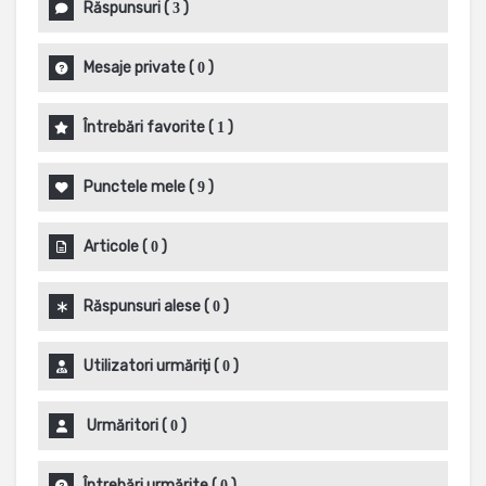
Răspunsuri
(
)
3
Mesaje private
(
)
0
Întrebări favorite
(
)
1
Punctele mele
(
)
9
Articole
(
)
0
Răspunsuri alese
(
)
0
Utilizatori urmăriți
(
)
0
Urmăritori
(
)
0
Întrebări urmărite
(
)
0