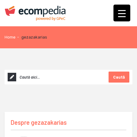
Home
-
gezazakarias
Caută
Despre
gezazakarias