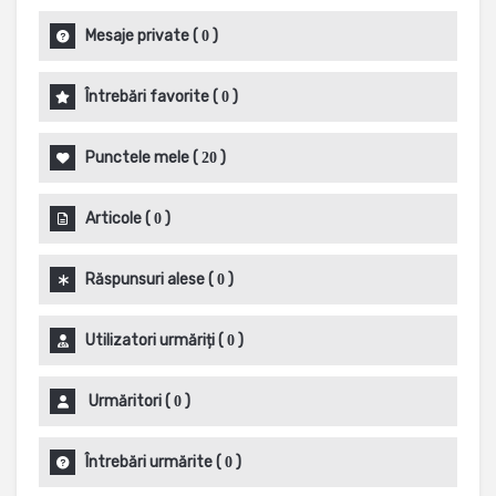
Mesaje private
(
)
0
Întrebări favorite
(
)
0
Punctele mele
(
)
20
Articole
(
)
0
Răspunsuri alese
(
)
0
Utilizatori urmăriți
(
)
0
Urmăritori
(
)
0
Întrebări urmărite
(
)
0