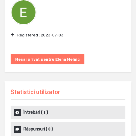
Registered :
2023-07-03
Mesaj privat pentru Elena Melnic
Statistici utilizator
Întrebări
(
)
1
Răspunsuri
(
)
0