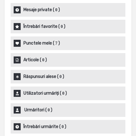
Mesaje private
(
)
0
Întrebări favorite
(
)
0
Punctele mele
(
)
7
Articole
(
)
0
Răspunsuri alese
(
)
0
Utilizatori urmăriți
(
)
0
Urmăritori
(
)
0
Întrebări urmărite
(
)
0