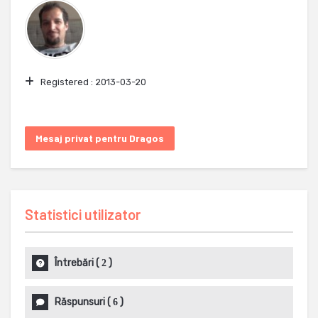
Registered :
2013-03-20
Mesaj privat pentru Dragos
Statistici utilizator
Întrebări
(
)
2
Răspunsuri
(
)
6