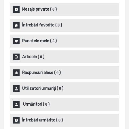
Mesaje private
(
)
0
Întrebări favorite
(
)
0
Punctele mele
(
)
5
Articole
(
)
0
Răspunsuri alese
(
)
0
Utilizatori urmăriți
(
)
0
Urmăritori
(
)
0
Întrebări urmărite
(
)
0