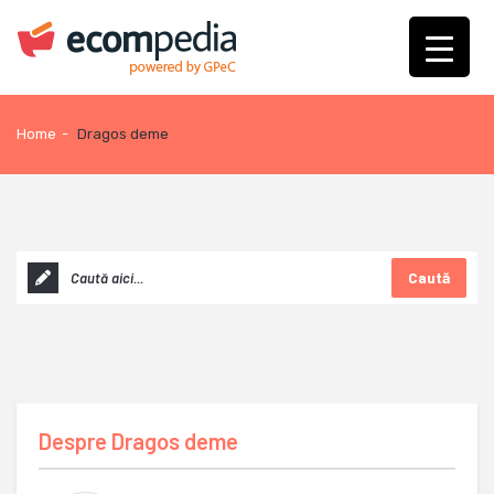
Home
-
Dragos deme
Caută
Despre
Dragos deme