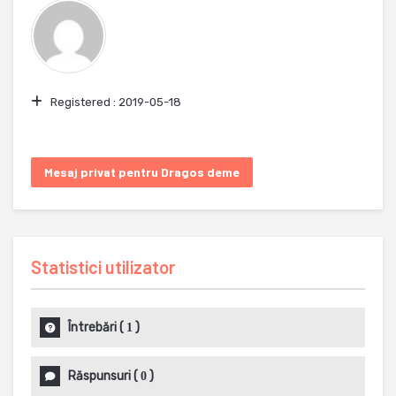
Registered :
2019-05-18
Mesaj privat pentru Dragos deme
Statistici utilizator
Întrebări
(
)
1
Răspunsuri
(
)
0