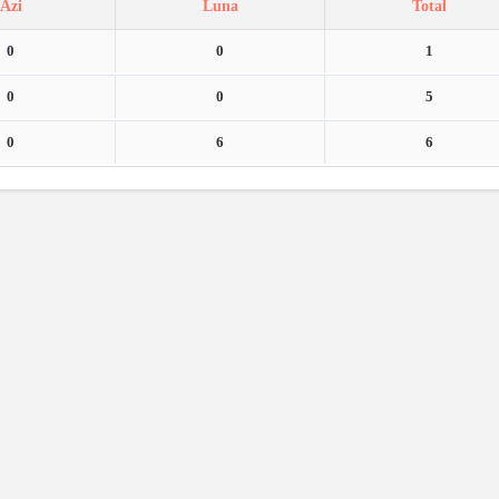
Azi
Luna
Total
0
0
1
0
0
5
0
6
6