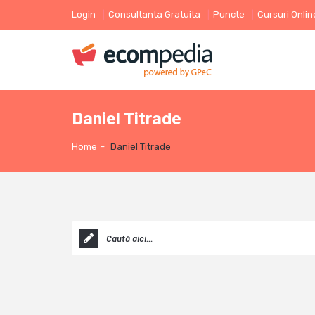
Login
Consultanta Gratuita
Puncte
Cursuri Onlin
Daniel Titrade
Home
-
Daniel Titrade