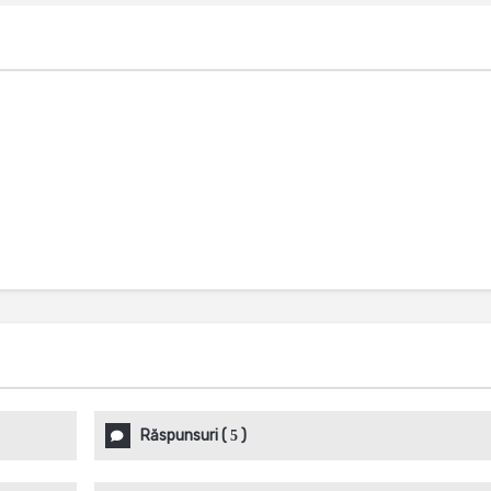
Răspunsuri
(
)
5