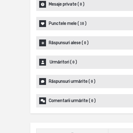
Mesaje private
(
)
0
Punctele mele
(
)
10
Răspunsuri alese
(
)
0
Urmăritori
(
)
0
Răspunsuri urmărite
(
)
0
Comentarii urmărite
(
)
0