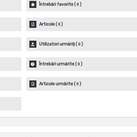
Întrebări favorite
(
)
0
Articole
(
)
0
Utilizatori urmăriți
(
)
0
Întrebări urmărite
(
)
0
Articole urmărite
(
)
0