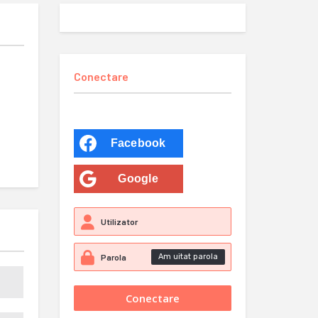
Conectare
Facebook
Google
Am uitat parola