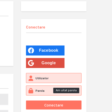
Conectare
Facebook
Google
Am uitat parola