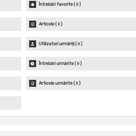
Întrebări favorite
(
)
0
Articole
(
)
0
Utilizatori urmăriți
(
)
0
Întrebări urmărite
(
)
0
Articole urmărite
(
)
0