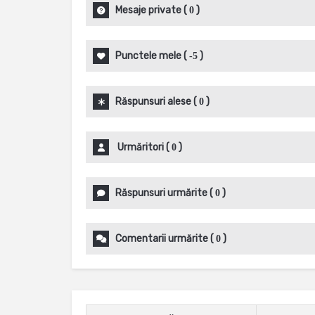
Mesaje private
(
)
0
Punctele mele
(
)
-5
Răspunsuri alese
(
)
0
Urmăritori
(
)
0
Răspunsuri urmărite
(
)
0
Comentarii urmărite
(
)
0