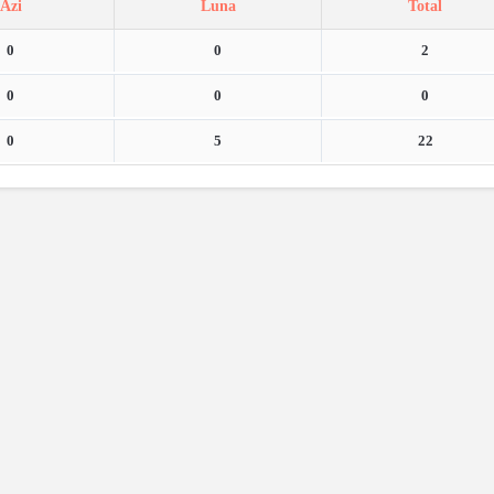
Azi
Luna
Total
0
0
2
0
0
0
0
5
22