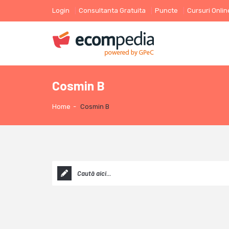
Login
Consultanta Gratuita
Puncte
Cursuri Onlin
Cosmin B
Home
-
Cosmin B