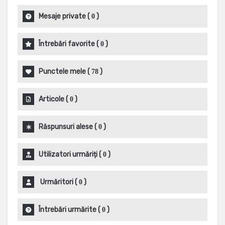
Mesaje private
(
)
0
Întrebări favorite
(
)
0
Punctele mele
(
)
78
Articole
(
)
0
Răspunsuri alese
(
)
0
Utilizatori urmăriți
(
)
0
Urmăritori
(
)
0
Întrebări urmărite
(
)
0