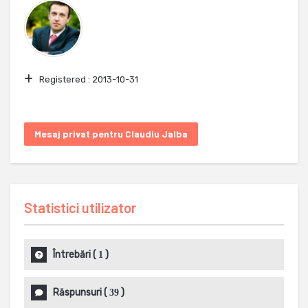
Registered :
2013-10-31
Mesaj privat pentru Claudiu Jalba
Statistici utilizator
Întrebări
(
)
1
Răspunsuri
(
)
39