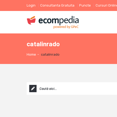
Login
Consultanta Gratuita
Puncte
Cursuri Onlin
catalinrado
Home
-
catalinrado