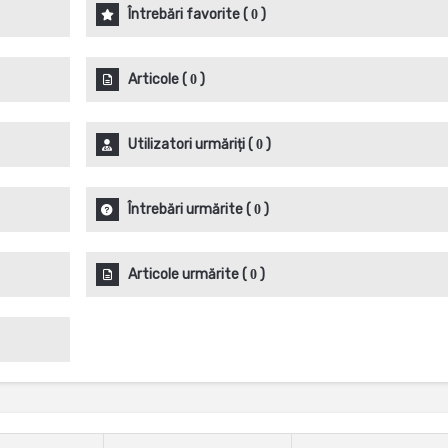
Întrebări favorite
(
)
0
Articole
(
)
0
Utilizatori urmăriți
(
)
0
Întrebări urmărite
(
)
0
Articole urmărite
(
)
0