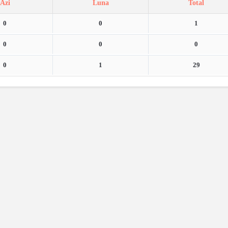
Azi
Luna
Total
0
0
1
0
0
0
0
1
29