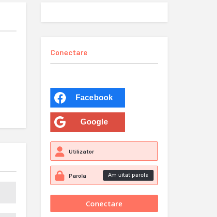
Conectare
Facebook
Google
Am uitat parola