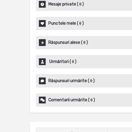
Mesaje private
(
)
0
Punctele mele
(
)
0
Răspunsuri alese
(
)
0
Urmăritori
(
)
0
Răspunsuri urmărite
(
)
0
Comentarii urmărite
(
)
0