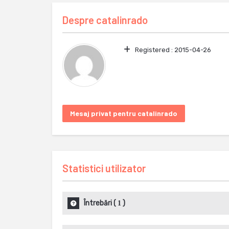
Despre
catalinrado
Registered :
2015-04-26
Mesaj privat pentru catalinrado
Statistici utilizator
Întrebări
(
)
1