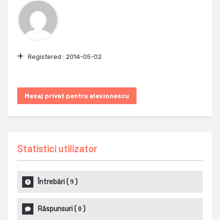
Registered :
2014-05-02
Mesaj privat pentru alexionescu
Statistici utilizator
Întrebări
(
)
9
Răspunsuri
(
)
0