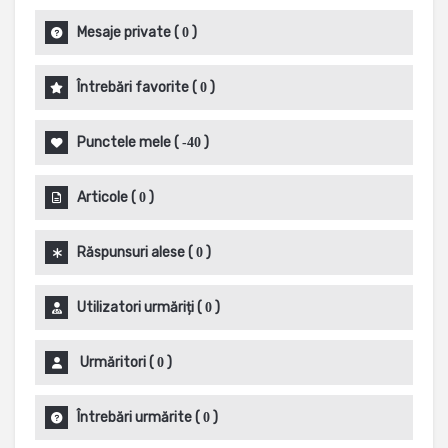
Mesaje private
(
)
0
Întrebări favorite
(
)
0
Punctele mele
(
)
-40
Articole
(
)
0
Răspunsuri alese
(
)
0
Utilizatori urmăriți
(
)
0
Urmăritori
(
)
0
Întrebări urmărite
(
)
0