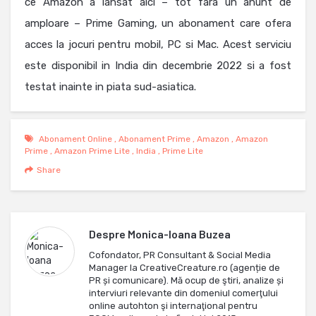
ce Amazon a lansat aici – tot fara un anunt de
amploare – Prime Gaming, un abonament care ofera
acces la jocuri pentru mobil, PC si Mac. Acest serviciu
este disponibil in India din decembrie 2022 si a fost
testat inainte in piata sud-asiatica.
Abonament Online
,
Abonament Prime
,
Amazon
,
Amazon
Prime
,
Amazon Prime Lite
,
India
,
Prime Lite
Share
Despre
Monica-Ioana Buzea
Cofondator, PR Consultant & Social Media
Manager la CreativeCreature.ro (agenție de
PR și comunicare). Mă ocup de ştiri, analize și
interviuri relevante din domeniul comerţului
online autohton şi internaţional pentru