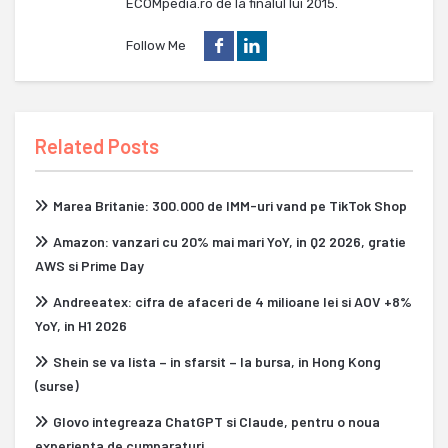
ECOMpedia.ro de la finalul lui 2015.
Follow Me
Related Posts
Marea Britanie: 300.000 de IMM-uri vand pe TikTok Shop
Amazon: vanzari cu 20% mai mari YoY, in Q2 2026, gratie
AWS si Prime Day
Andreeatex: cifra de afaceri de 4 milioane lei si AOV +8%
YoY, in H1 2026
Shein se va lista – in sfarsit – la bursa, in Hong Kong
(surse)
Glovo integreaza ChatGPT si Claude, pentru o noua
experienta de cumparaturi