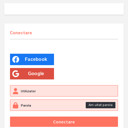
Conectare
Facebook
Google
Am uitat parola