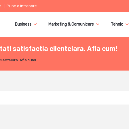
e
Pune o întrebare
Business
Marketing & Comunicare
Tehnic
ati satisfactia clientelara. Afla cum!
lientelara. Afla cum!