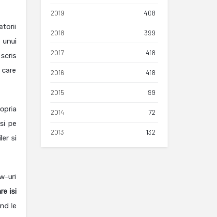
2019
408
torii
2018
399
 unui
2017
418
scris
 care
2016
418
2015
99
opria
2014
72
si pe
2013
132
ler si
ew-uri
re isi
nd le