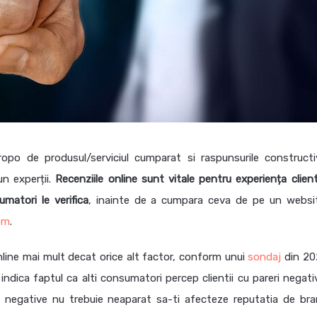
ropo de produsul/serviciul cumparat si raspunsurile constructi
un experții.
Recenziile online sunt vitale pentru experiența client
matori le verifica
, inainte de a cumpara ceva de pe un websi
om
.
online mai mult decat orice alt factor, conform unui
sondaj
din 20
indica faptul ca alti consumatori percep clientii cu pareri negati
le negative nu trebuie neaparat sa-ti afecteze reputatia de bra