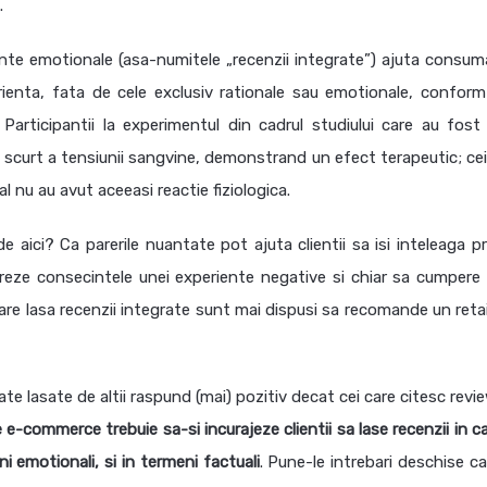
.
ente emotionale (asa-numitele „recenzii integrate”) ajuta consuma
ienta, fata de cele exclusiv rationale sau emotionale, conform
articipantii la experimentul din cadrul studiului care au fost 
 scurt a tensiunii sangvine, demonstrand un efect terapeutic; cei
l nu au avut aceeasi reactie fiziologica.
aici? Ca parerile nuantate pot ajuta clientii sa isi inteleaga pr
reze consecintele unei experiente negative si chiar sa cumpere 
 care lasa recenzii integrate sunt mai dispusi sa recomande un retai
rate lasate de altii raspund (mai) pozitiv decat cei care citesc revi
e e-commerce trebuie sa-si incurajeze clientii sa lase recenzii in ca
i emotionali, si in termeni factuali
. Pune-le intrebari deschise ca