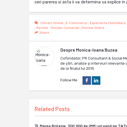
ceri parerea si asta ii va determina sa explice in 
Comert Online
,
E-Commerce
,
Experienta Clientelara
,
Review
,
Review Comanda
,
Review Online
Share
Despre
Monica-Ioana Buzea
Cofondator, PR Consultant & Social M
de ştiri, analize și interviuri relevan
de la finalul lui 2015.
Follow Me
Related Posts
Marea Britanie: 300.000 de IMM-uri vand pe Tik