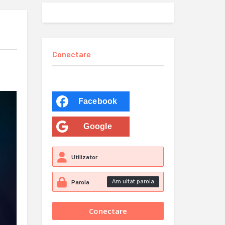
Conectare
Facebook
Google
Am uitat parola