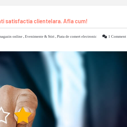
i satisfactia clientelara. Afla cum!
magazin online
,
Evenimente & Stiri
,
Piata de comert electronic
1 Comment