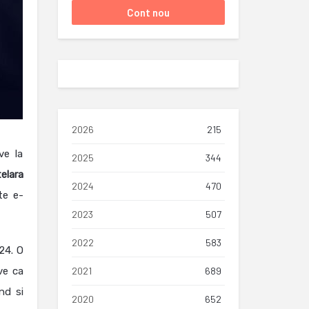
2026
215
ve la
2025
344
elara
2024
470
te e-
2023
507
2022
583
24. O
ve ca
2021
689
nd si
2020
652