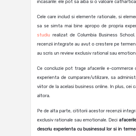
incasarile: ele pot sa aiba si o valoare cathartica
Cele care includ si elemente rationale, si elem
sa se simta mai bine apropo de propria exper
studiu
realizat de Columbia Business School. P
recenzii integrate au avut o crestere pe termen
au scris un review exclusiv rational sau emotiona
Ce concluzie pot trage afacerile e-commerce de 
experienta de cumparare/utilizare, sa administ
viitor de la acelasi business online. In plus, cei
altora.
Pe de alta parte, cititorii acestor recenzii integ
exclusiv rationale sau emotionale. Deci
afaceril
descriu experienta cu businessul lor si in termen