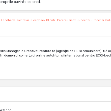
propriile cuvinte ce cred.
,
Feedback Clientelar
,
Feedback Clienti
,
Parere Clienti
,
Recenzii
,
Recenzii Onl
edia Manager la CreativeCreature.ro (agenție de PR și comunicare). Mă o
te din domeniul comerţului online autohton şi internaţional pentru ECOMped
Tok Shop