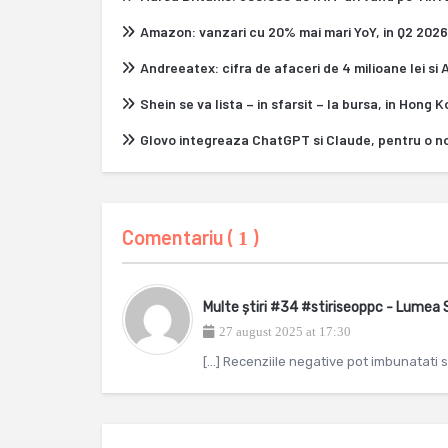
Amazon: vanzari cu 20% mai mari YoY, in Q2 2026
Andreeatex: cifra de afaceri de 4 milioane lei si
Shein se va lista – in sfarsit – la bursa, in Hong 
Glovo integreaza ChatGPT si Claude, pentru o n
Comentariu (
)
1
Multe știri #34 #stiriseoppc - Lumea
27 august 2025 at 17:30
[…] Recenziile negative pot imbunatati s