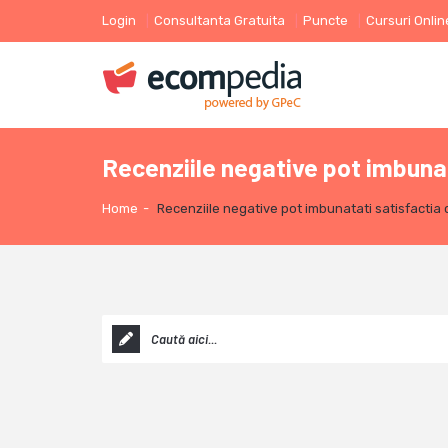
Login
Consultanta Gratuita
Puncte
Cursuri Onlin
Recenziile negative pot imbunat
Home
-
Recenziile negative pot imbunatati satisfactia c