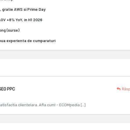
, gratie AWS si Prime Day
 AOV +8% YoY, in H1 2026
Kong (surse)
oua experienta de cumparaturi
 SEO PPC
Răs
atisfactia clientelara. Afla cum! – ECOMpedia […]