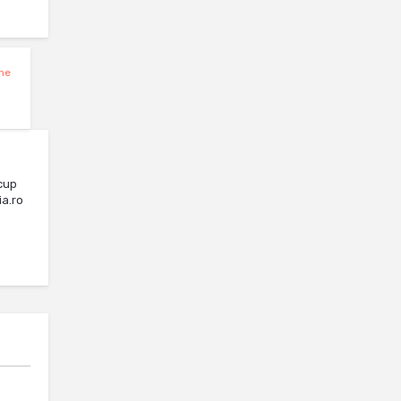
ine
cup
ia.ro