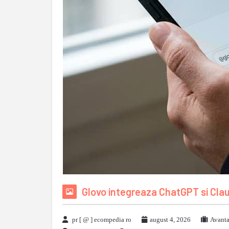
Glovo integreaza ChatGPT si Cla
pr [ @ ] ecompedia ro
august 4, 2026
Avanta