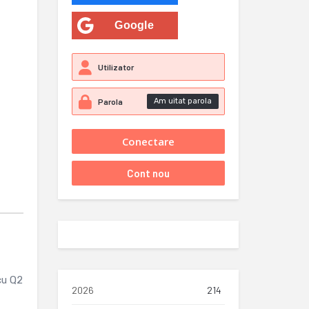
Google
Am uitat parola
cu Q2
2026
214