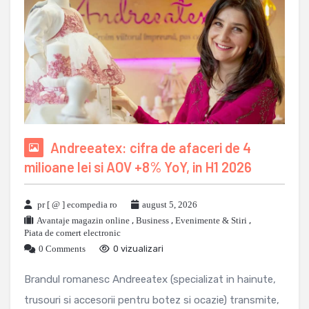
Andreeatex: cifra de afaceri de 4
milioane lei si AOV +8% YoY, in H1 2026
pr [ @ ] ecompedia ro
august 5, 2026
Avantaje magazin online
,
Business
,
Evenimente & Stiri
,
Piata de comert electronic
0 Comments
0 vizualizari
Brandul romanesc Andreeatex (specializat in hainute,
trusouri si accesorii pentru botez si ocazie) transmite,