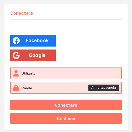
Conectare
Facebook
Google
Am uitat parola