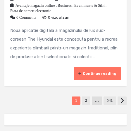
Avantaje magazin online
,
Business
,
Evenimente & Stiri
,
Piata de comert electronic
0 Comments
0 vizualizari
Noua aplicatie digitala a magazinului de lux sud-
coreean The Hyundai este conceputa pentru a recrea
experienta plimbarii printr-un magazin traditional, plin
de produse atent selectionate si colectii ...
Continue reading
1
2
…
541