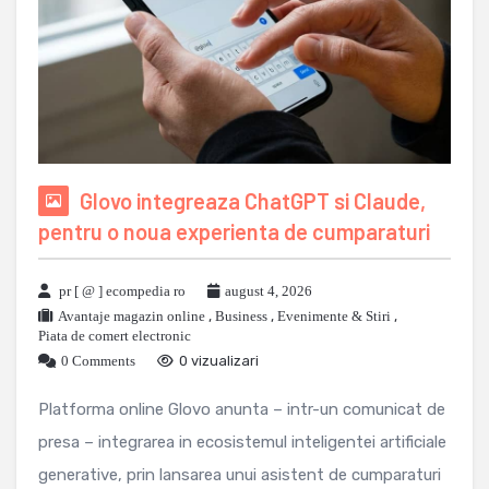
Glovo integreaza ChatGPT si Claude,
pentru o noua experienta de cumparaturi
pr [ @ ] ecompedia ro
august 4, 2026
Avantaje magazin online
,
Business
,
Evenimente & Stiri
,
Piata de comert electronic
0 Comments
0 vizualizari
Platforma online Glovo anunta – intr-un comunicat de
presa – integrarea in ecosistemul inteligentei artificiale
generative, prin lansarea unui asistent de cumparaturi