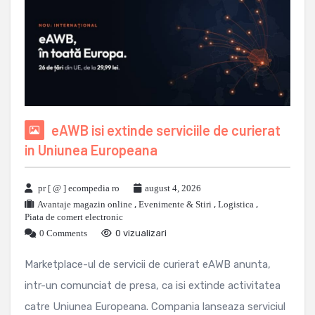
eAWB isi extinde serviciile de curierat
in Uniunea Europeana
pr [ @ ] ecompedia ro
august 4, 2026
Avantaje magazin online
,
Evenimente & Stiri
,
Logistica
,
Piata de comert electronic
0 Comments
0 vizualizari
Marketplace-ul de servicii de curierat eAWB anunta,
intr-un comunciat de presa, ca isi extinde activitatea
catre Uniunea Europeana. Compania lanseaza serviciul