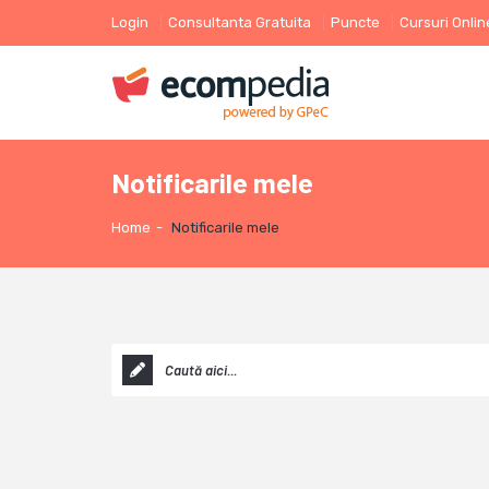
Login
Consultanta Gratuita
Puncte
Cursuri Onlin
Notificarile mele
Home
-
Notificarile mele