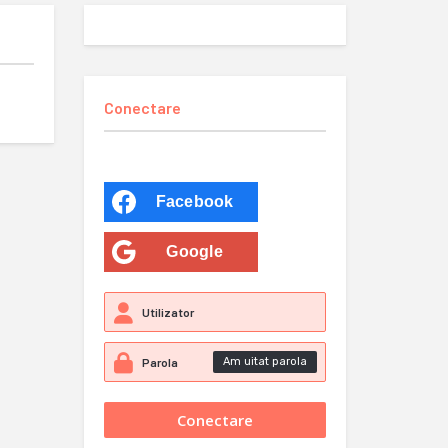
Conectare
Facebook
Google
Am uitat parola