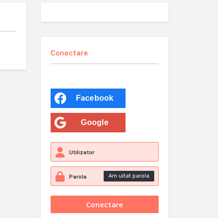
Conectare
Facebook
Google
Am uitat parola