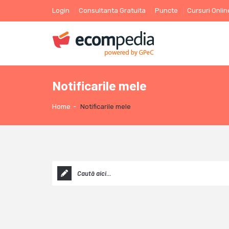
Login
Consultanta Gratuita
Puncte
Cursuri Onlin
Notificarile mele
Home
-
Notificarile mele