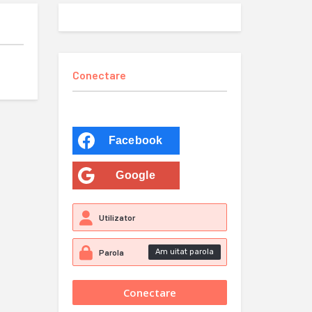
Conectare
Facebook
Google
Am uitat parola