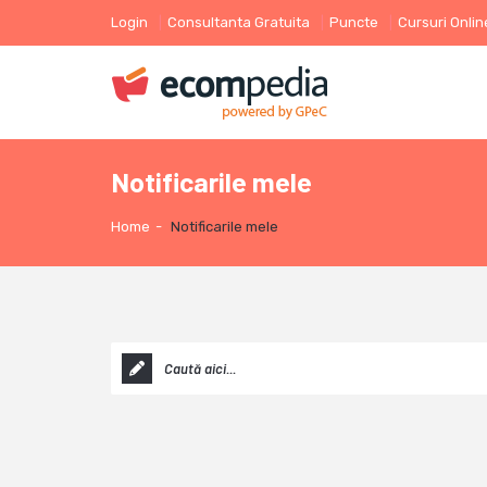
Login
Consultanta Gratuita
Puncte
Cursuri Onlin
Notificarile mele
Home
-
Notificarile mele